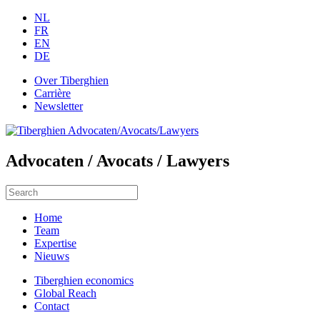
NL
FR
EN
DE
Over Tiberghien
Carrière
Newsletter
Advocaten / Avocats / Lawyers
Home
Team
Expertise
Nieuws
Tiberghien economics
Global Reach
Contact