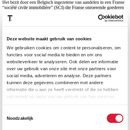
Het bezit door een Belgisch ingezetene van aandelen in een Franse
“société civile immobilière” (SCI) die Franse onroerende goederen
aanhoudt, heeft reeds het voorwerp uitgemaakt van veel
controverse, met name…
Meer
Publicaties
Deze website maakt gebruik van cookies
Hof van Gent actualiseert vruchtgebruik
We gebruiken cookies om content te personaliseren, om
tegen 4 %
functies voor social media te bieden en om ons
websiteverkeer te analyseren. Ook delen we informatie
maandag, 09 maart 2020
over uw gebruik van onze site met onze partners voor
Verkoop van blote eigendom tegen een prijs die omgezet wordt in
social media, adverteren en analyse. Deze partners
een lijfrente: een schoolvoorbeeld voor de toepassing van artikel
kunnen deze gegevens combineren met andere
2.7.1.0.9 van de Vlaamse Codex Fiscaliteit. Het hof van beroep…
Meer
informatie die u aan ze heeft verstrekt of die ze hebben
verzameld op basis van uw gebruik van hun services.
Publicaties
De fiscale achtergrond van de Belgische
Toestemmingsselectie
Noodzakelijk
Opstand/ Revolutie in 1830