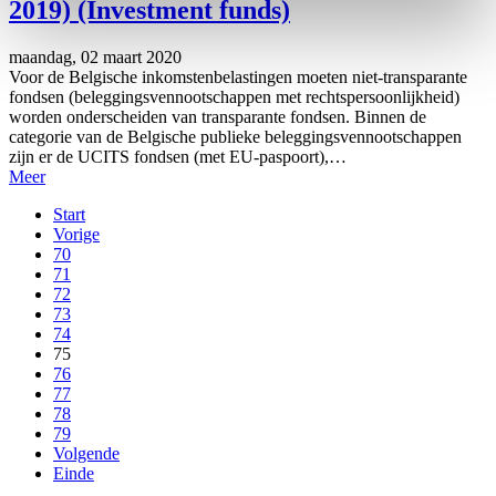
2019) (Investment funds)
maandag, 02 maart 2020
Voor de Belgische inkomstenbelastingen moeten niet-transparante
fondsen (beleggingsvennootschappen met rechtspersoonlijkheid)
worden onderscheiden van transparante fondsen. Binnen de
categorie van de Belgische publieke beleggingsvennootschappen
zijn er de UCITS fondsen (met EU-paspoort),…
Meer
Start
Vorige
70
71
72
73
74
75
76
77
78
79
Volgende
Einde