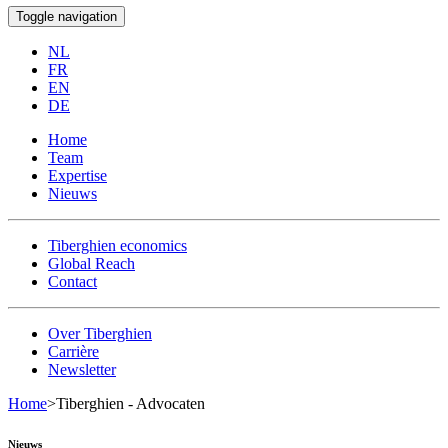
Toggle navigation
NL
FR
EN
DE
Home
Team
Expertise
Nieuws
Tiberghien economics
Global Reach
Contact
Over Tiberghien
Carrière
Newsletter
Home
>
Tiberghien - Advocaten
Nieuws