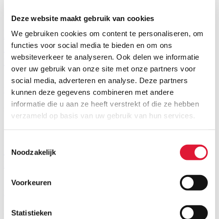
22 augustus 2018 | 14.00u - 16.00u | Brussel
Deze website maakt gebruik van cookies
De Advocatenvennootschap - Impact van
We gebruiken cookies om content te personaliseren, om
de hervorming van de
functies voor social media te bieden en om ons
websiteverkeer te analyseren. Ook delen we informatie
vennootschapsbelasting & Actualiteiten
over uw gebruik van onze site met onze partners voor
social media, adverteren en analyse. Deze partners
Spreker:
Katrien Bollen en Ben Van Vlierden
Meer
kunnen deze gegevens combineren met andere
informatie die u aan ze heeft verstrekt of die ze hebben
Evenementen
verzameld op basis van uw gebruik van hun services.
22 augustus 2018 | 11.00u - 13.00u | Brussel
Toestemmingsselectie
Internationale uitwisseling van fiscale
Noodzakelijk
inlichtingen
Voorkeuren
Spreker:
Niels Diepvens
Meer
Statistieken
Nieuws