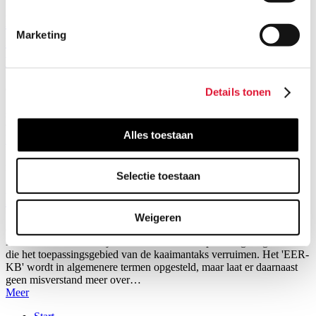
Btw en onroerende verhuur: wat u zeker
Marketing
moet weten over het definitief
wetsontwerp
donderdag, 02 augustus 2018
Details tonen
In diverse eerdere nieuwsbrieven hebben we reeds bericht over de
saga van de invoering van het optionele btw-stelsel voor onroerende
verhuur. In maart dit jaar is er binnen de regering…
Alles toestaan
Meer
Publicaties
Selectie toestaan
Kaaimantaks, a never ending story
Weigeren
donderdag, 19 juli 2018
De ministerraad van 8 juni heeft twee ontwerp-KB's goedgekeurd
die het toepassingsgebied van de kaaimantaks verruimen. Het 'EER-
KB' wordt in algemenere termen opgesteld, maar laat er daarnaast
geen misverstand meer over…
Meer