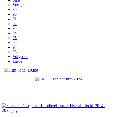
Start
Vorige
89
90
91
92
93
94
95
96
97
98
Volgende
Einde