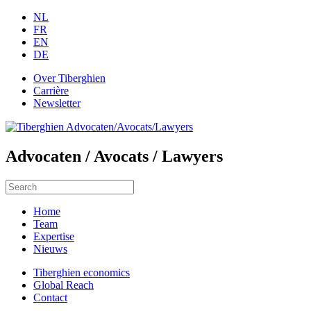
NL
FR
EN
DE
Over Tiberghien
Carrière
Newsletter
Advocaten / Avocats / Lawyers
Home
Team
Expertise
Nieuws
Tiberghien economics
Global Reach
Contact