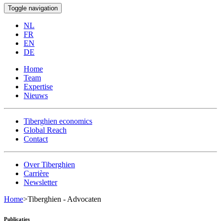
Toggle navigation
NL
FR
EN
DE
Home
Team
Expertise
Nieuws
Tiberghien economics
Global Reach
Contact
Over Tiberghien
Carrière
Newsletter
Home
>
Tiberghien - Advocaten
Publicaties